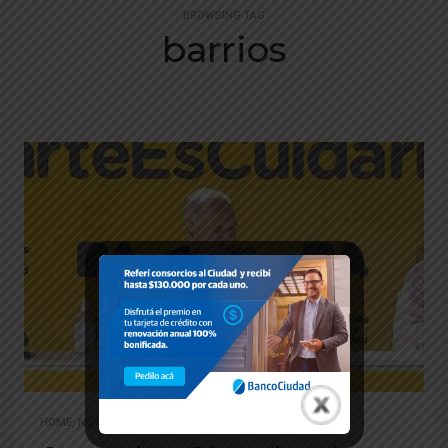
BROWSING TAG
barrios
HOME
,
NOTICIAS