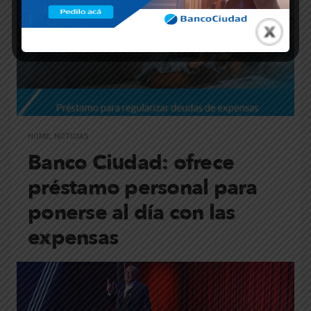
HOME
,
NOTICIAS
Banco Ciudad: ofrece
préstamo personal para
ponerse al día con las
expensas