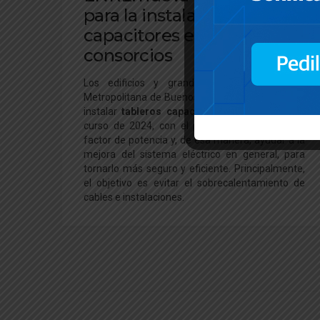
para la instalación de
capacitores en los
consorcios
Los edificios y grandes usuarios del Área
Metropolitana de Buenos Aires (AMBA) deberán
instalar
tableros capacitores eléctricos
en el
curso de 2024, con el propósito de mejorar el
factor de potencia y, de esa manera, ayudar a la
mejora del sistema eléctrico en general, para
tornarlo más seguro y eficiente. Principalmente,
el objetivo es evitar el sobrecalentamiento de
cables e instalaciones.