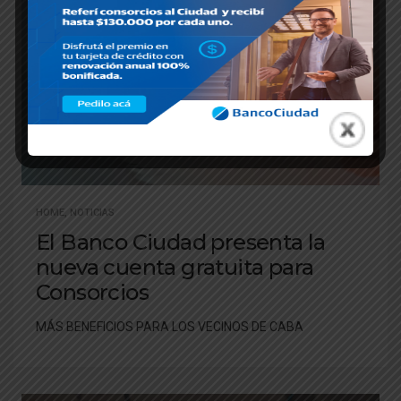
HOME
,
NOTICIAS
El Banco Ciudad presenta la
nueva cuenta gratuita para
Consorcios
MÁS BENEFICIOS PARA LOS VECINOS DE CABA