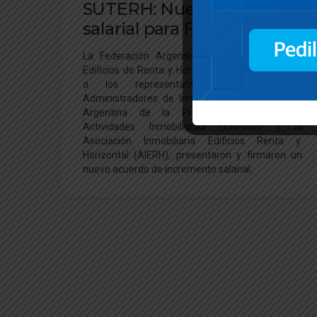
SUTERH: Nueva escala
salarial para Febrero 2024
La Federación Argentina de Trabajadores de
Edificios de Renta y Horizontal (FATERYH), junto
a los representantes de La Unión
Administradores de Inmuebles (UADI), Cámara
Argentina de la Propiedad Horizontal y
Actividades Inmobiliarias (CAPHAI) y la
Asociación Inmobiliaria Edificios Renta y.
Horizontal (AIERH), presentaron y firmaron un
nuevo acuerdo de incremento salarial.