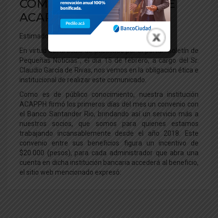
COMUNICADO OFICIAL DE
ACAPPH
Estimados Socios y Amigos,
En virtud del artículo de publicado por el portal “Boletín de
Pequeñas Noticias”, el día 15 de febrero, a cargo del Sr.
Claudio García de Rivas, nos vemos en la obligación ética e
institucional de realizar este comunicado.
Como es de público conocimiento, nuestra institución
ACAPPH firmó los primeros días del mes un convenio con
el Banco Santander Rio, brindando así un servicio más a
nuestros socios, que somos para quienes estamos
trabajando incansablemente desde el año 2018. Este
convenio entre sus beneficios figura un incentivo de
$20.000 (pesos), para cada administrador que abra una
cuenta en dicha institución bancaria accederá al beneficio,
el sitio web mencionado expresó: