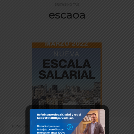
BROWSING TAG
escaoa
HOME
,
NOTICIAS