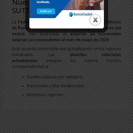
Nueva escala salaria de
SUTERH: mayo/2025
La
Federación Argentina de Trabajadores de Edificios
de Renta y Horizontal (FATERYH) y algunas cámaras del
sector
, han alcanzado un
acuerdo de incremento
salarial correspondiente al mes de mayo de 2025
.
Este acuerdo contempla una actualización en los haberes
mensuales. Las
planillas salariales
actualizadas
incluyen los nuevos montos
correspondientes a:
Sueldos básicos por categoría.
Adicionales y plus establecidos.
Beneficios vigentes.