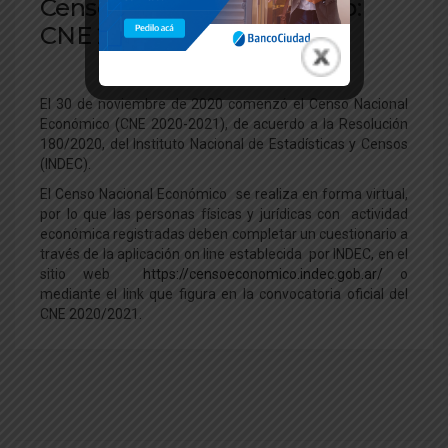
Censo Nacional Económico:
CNE 2020-2021
El 30 de noviembre de 2020 comenzó el Censo Nacional
Económico (CNE 2020-2021), de acuerdo a la Resolución
180/2020, del Instituto Nacional de Estadísticas y Censos
(INDEC).
El Censo Nacional Económico se realiza en forma virtual,
por lo que las personas físicas y jurídicas con actividad
económica registradas deben completar un cuestionario a
través de la aplicación on line establecida por INDEC, en el
sitio web
https://censoeconomico.indec.gob.ar/
o
mediante el link que figura en la convocatoria oficial del
CNE 2020/2021.