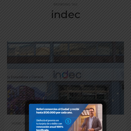
BROWSING TAG
indec
HOME
,
NOTICIAS