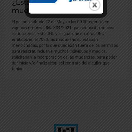
¿Están habilitadas las
mudanzas en CABA?
El pasado sábado 22 de Mayo a las 00:00hs, entró en
vigencia el nuevo
DNU 334/2021
que anunciaba nuevas
restricciones. Este DNU y al igual que en otros DNU
emitidos en el 2020, las mudanzas no estaban
mencionadas, por lo que quedaban fuera de los permisos
para realizar. Inclusive muchos individuos y medios,
solicitaban la incorporación de las mudanzas, para poder
dar inicio y/o finalización del contrato del alquiler que
tenían.