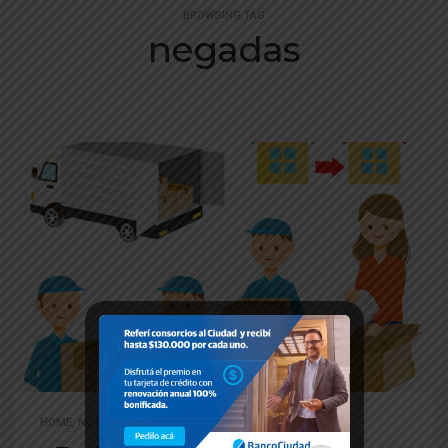
BROWSING TAG
negadas
HOME
,
NOTICIAS