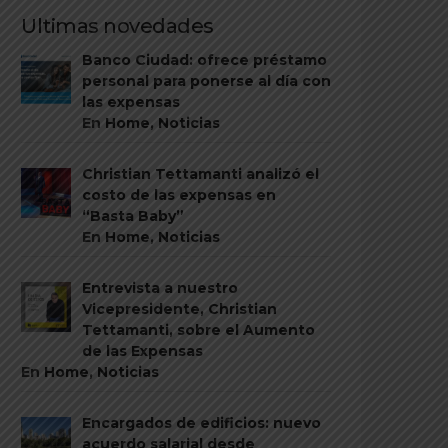
Ultimas novedades
Banco Ciudad: ofrece préstamo
personal para ponerse al día con
las expensas
En
Home
,
Noticias
Christian Tettamanti analizó el
costo de las expensas en
“Basta Baby”
En
Home
,
Noticias
Entrevista a nuestro
Vicepresidente, Christian
Tettamanti, sobre el Aumento
de las Expensas
En
Home
,
Noticias
Encargados de edificios: nuevo
acuerdo salarial desde