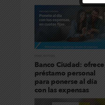
HOME
,
NOTICIAS
Banco Ciudad: ofrece
préstamo personal
para ponerse al día
con las expensas