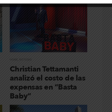
HOME
,
NOTICIAS
Christian Tettamanti
analizó el costo de las
expensas en “Basta
Baby”