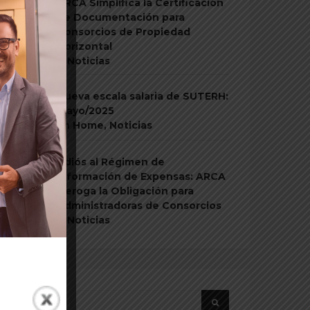
ARCA Simplifica la Certificación
de Documentación para
Consorcios de Propiedad
Horizontal
En
Home
,
Noticias
Nueva escala salaria de SUTERH:
mayo/2025
En
Home
,
Noticias
Adiós al Régimen de
Información de Expensas: ARCA
Deroga la Obligación para
Administradoras de Consorcios
En
Home
,
Noticias