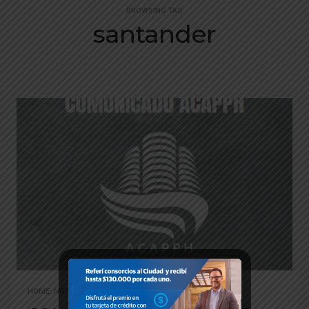
BROWSING TAG
santander
HOME
,
NOTICIAS