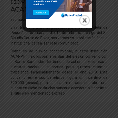
COMUNICADO OFICIAL DE
ACAPPH
Estimados Socios y Amigos,
En virtud del artículo de publicado por el portal “Boletín de
Pequeñas Noticias”, el día 15 de febrero, a cargo del Sr.
Claudio García de Rivas, nos vemos en la obligación ética e
institucional de realizar este comunicado.
Como es de público conocimiento, nuestra institución
ACAPPH firmó los primeros días del mes un convenio con
el Banco Santander Rio, brindando así un servicio más a
nuestros socios, que somos para quienes estamos
trabajando incansablemente desde el año 2018. Este
convenio entre sus beneficios figura un incentivo de
$20.000 (pesos), para cada administrador que abra una
cuenta en dicha institución bancaria accederá al beneficio,
el sitio web mencionado expresó: