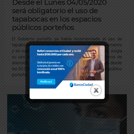
Desde el Lunes 04/05/2020
será obligatorio el uso de
tapabocas en los espacios
públicos porteños
El Gobierno porteño ya había recomendado el uso de
tapabocas como medida de prevención en todo momento
y en cualquier otro ámbito o lugar, donde además, exigía
su uso obligatorio en transportes públicos y centros de
atención al público Pero desde este próximo lunes desde
las 00:00hs, será obligatorio para cualquier espacio público
porteño.