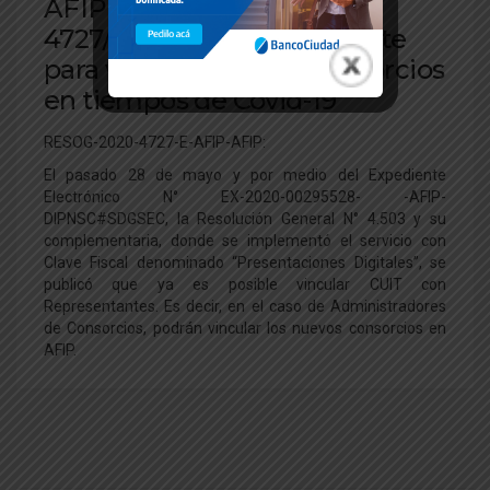
AFIP: Resolución General
4727/2020 – Muy Importante
para vincular nuevos consorcios
en tiempos de Covid-19
RESOG-2020-4727-E-AFIP-AFIP:
El pasado 28 de mayo y por medio del Expediente
Electrónico N° EX-2020-00295528- -AFIP-
DIPNSC#SDGSEC, la Resolución General N° 4.503 y su
complementaria, donde se implementó el servicio con
Clave Fiscal denominado “Presentaciones Digitales”, se
publicó que ya es posible vincular CUIT con
Representantes. Es decir, en el caso de Administradores
de Consorcios, podrán vincular los nuevos consorcios en
AFIP.