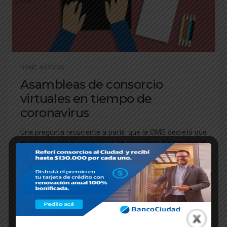
HOME
,
NOTICIAS
Asambleas de consorcio
virtuales en tiempo de
coronavirus
Una pregunta recurrente a partir que la OMS decretó que
el contagio con el coronavirus se considera una pandemia,
es la de establecer si, bajo las actuales circunstancias, es
posible realizar asambleas Virtuales, suplantando lo
normado por el Código Civil y Comercial, conforme al
dictado de normas de carácter nacional
[1]
y norma local
(CABA)
[2]
que establecen el aislamiento obligatorio.