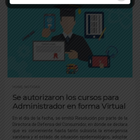
HOME
,
NOTICIAS
Se autorizaron los cursos para
Administrador en forma Virtual
En el día de la fecha, se emitió Resolución por parte de la
Directora de Defensa del Consumidor, en donde se declara
que es conveniente hasta tanto subsista la emergencia
sanitaria y el estado de situación epidemiológico, adoptar