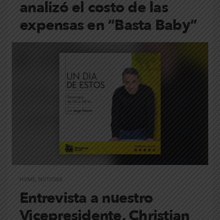
analizó el costo de las
expensas en “Basta Baby”
HOME
,
NOTICIAS
Entrevista a nuestro
Vicepresidente, Christian