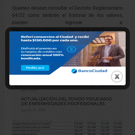
Quienes deseen consultar el Decreto Reglamentario
64/22 como también el historial de los valores,
pueden ingresar a:
https://www.estadisticaciudad.gob.ar/eyc/?
page_id=127327
ANTERIOR
ACTUALIZACIÓN DEL FONDO FIDUCIARIO
DE ENFERMEDADES PROFESIONALES
agosto 31, 2023