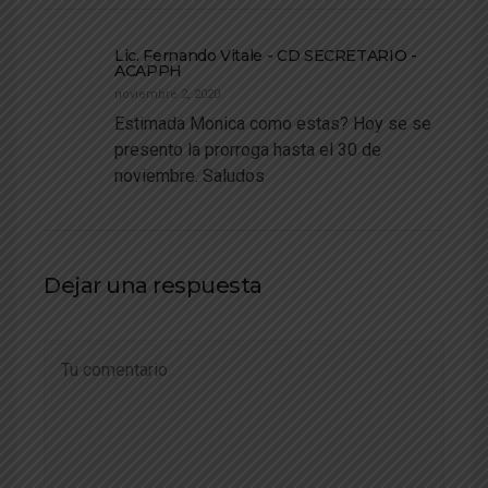
Lic. Fernando Vitale - CD SECRETARIO -
ACAPPH
noviembre 2, 2020
Estimada Monica como estas? Hoy se se
presento la prorroga hasta el 30 de
noviembre. Saludos
Dejar una respuesta