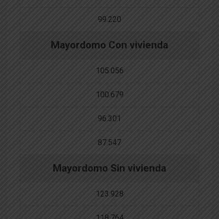
99.220
Mayordomo Con vivienda
105.056
100.679
96.301
87.547
Mayordomo Sin vivienda
123.928
118.764