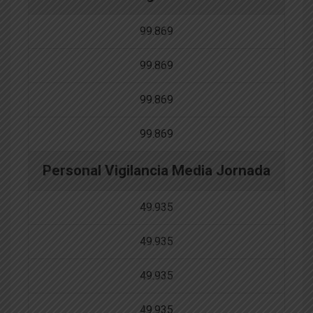
99.869
99.869
99.869
99.869
Personal Vigilancia Media Jornada
49.935
49.935
49.935
49.935