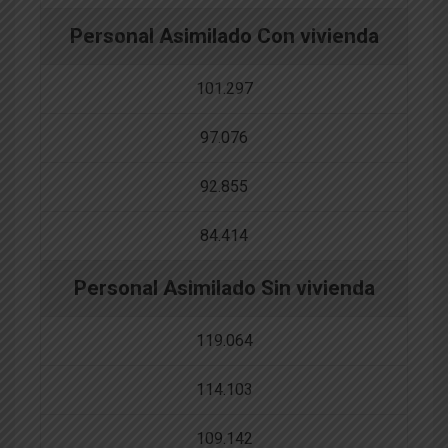
Personal Asimilado Con vivienda
101.297
97.076
92.855
84.414
Personal Asimilado Sin vivienda
119.064
114.103
109.142