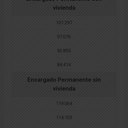
vivienda
101.297
97.076
92.855
84.414
Encargado Permanente sin
vivienda
119.064
114.103