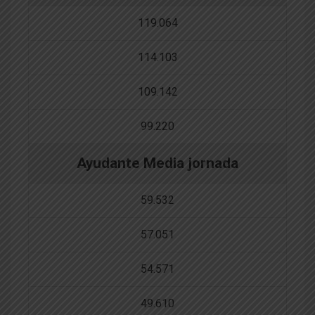
119.064
114.103
109.142
99.220
Ayudante Media jornada
59.532
57.051
54.571
49.610