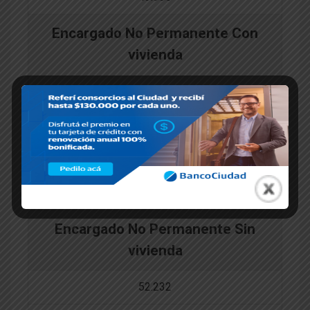
Encargado No Permanente Con
vivienda
48.058
48.058
48.058
48.058
Encargado No Permanente Sin
vivienda
52.232