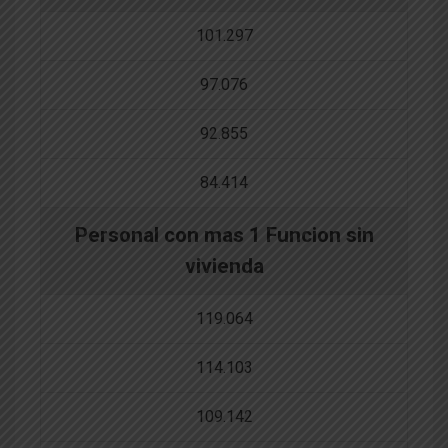
101.297
97.076
92.855
84.414
Personal con mas 1 Funcion sin
vivienda
119.064
114.103
109.142