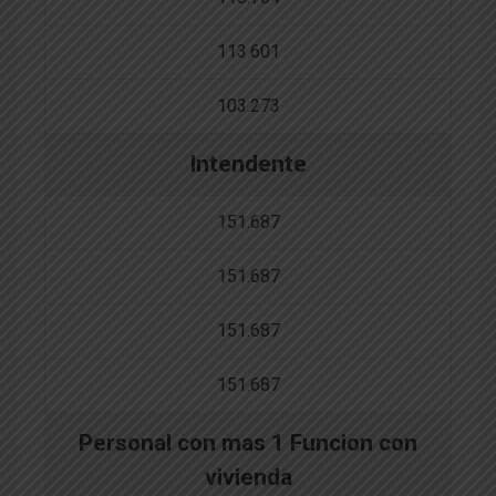
113.601
103.273
Intendente
151.687
151.687
151.687
151.687
Personal con mas 1 Funcion con
vivienda