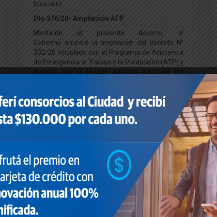
tasa cero.
Dto 376/20- Ampliación ATP
Mediante el presente decreto, el
Gobierno anunció la ampliación del decreto N°
332/20 vinculado con el Programa de Asistencia
de Emergencia al Trabajo y la Producción (ATP) y
dispuso que el Estado abonará parte de los
sueldos de empleados de empresas del sector
privado en crisis a causa de la parálisis
económica por el coronavirus.
Se anunció además que se otorgarán
a monotributistas y autónomos créditos a
tasa cero con garantía del Estado.
Con respecto al salario complementario de
cuyo pago se hará cargo el Estado, consistirá
en una suma abonada por la ANSES para todos
o parte de los trabajadores/as en relación de
dependencia cuyos empleadores cumplan con
una serie de requisitos establecidos en el
mismo DNU.