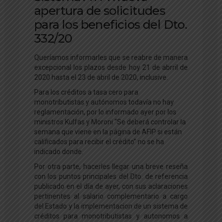
apertura de solicitudes
para los beneficios del Dto.
332/20
Queríamos informarles que se reabre de manera
excepcional los plazos desde hoy 21 de abrril de
2020 hasta el 23 de abril de 2020, inclusive.
Para los créditos a tasa cero para
monotributistas y autónomos todavía no hay
reglamentación, por lo informado ayer por los
ministros Kulfas y Moroni “Se deberá controlar la
semana que viene en la página de AFIP si están
calificados para recibir el crédito” no se ha
indicado donde.
Por otra parte, hacerles llegar una breve reseña
con los puntos principales del Dto. de referencia
publicado en el día de ayer, con sus aclaraciones
pertinentes al salario complementario a cargo
del Estado y la implementacion de un sistema de
créditos para monotributistas y autonomos a