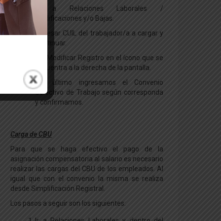
Ir a Relaciones Laborales /
Modificaciones y/o Bajas.
Ingresar CUIL del trabajador/a a cargar y
Continuar.
Ir a Modificar Registro en el ícono que se
encuentra a la derecha de la pantalla.
Por último ingresamos el Convenio
Colectivo de Trabajo según corresponda
y confirmamos.
Carga de CBU
Para que se haga efectivo el pago de la
asignación compensatoria al salario es necesario
realizar las cargas del CBU de los empleados. Al
igual que con el convenio la misma se realiza
desde Simplificación Registral.
Los pasos a seguir son los siguientes:
Ir a Relaciones Laborales y dentro del