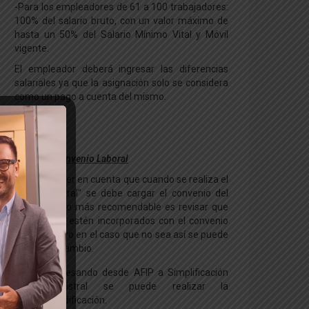
-Para los empleadores de 61 a 100 trabajadores:
100% del salario bruto, con un valor máximo de
hasta un 50% del Salario Mínimo Vital y Móvil
vigente.
El empleador deberá ingresar las diferencias
salariales ya que la asignación solo se considera
como un pago a cuenta del mismo.
Carga de Convenio Laboral
Hay que tener en cuenta que cuando se realiza el
“Alta Registral” se debe cargar el convenio del
empleado, lo más recomendable es revisar que
los mismos estén incorporados con el convenio
correcto pero en el caso que no sea así se puede
realizar el cambio.
Ingresando desde AFIP a Simplificación
Registral se puede realizar la
modificación.