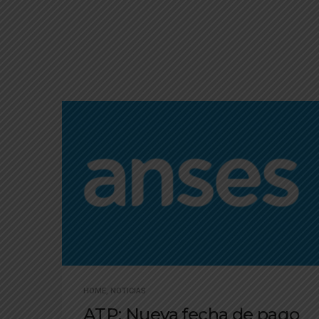
HOME
,
NOTICIAS
ATP: Nueva fecha de pago