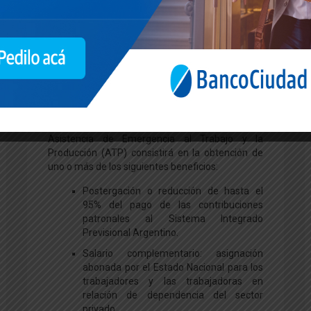
El monto de la asignación será equivalente al
50 por ciento del sueldo neto del trabajador/a
correspondiente a febrero de 2020, “no
pudiendo ser inferior a una suma equivalente a
un salario mínimo, vital y móvil ni superar dos
salarios mínimos, vitales y móviles, o al total
del salario neto correspondiente a ese mes”.
A partir de esta ampliación mediante el Decreto
de Necesidad y Urgencia N° 376, el Programa de
Asistencia de Emergencia al Trabajo y la
Producción (ATP) consistirá en la obtención de
uno o más de los siguientes beneficios:
Postergación o reducción de hasta el
95% del pago de las contribuciones
patronales al Sistema Integrado
Previsional Argentino.
Salario complementario: asignación
abonada por el Estado Nacional para los
trabajadores y las trabajadoras en
relación de dependencia del sector
privado.