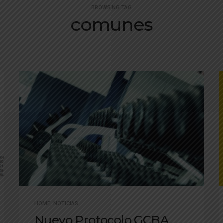
BROWSING TAG
comunes
HOME
,
NOTICIAS
Nuevo Protocolo GCBA