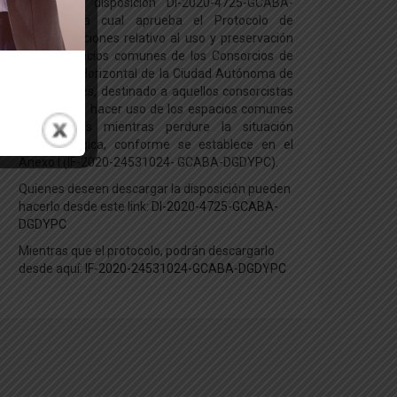
firmado la disposición DI-2020-4725-GCABA-
DGDYPC, la cual aprueba el Protocolo de
recomendaciones relativo al uso y preservación
de los espacios comunes de los Consorcios de
Propiedad Horizontal de la Ciudad Autónoma de
Buenos Aires, destinado a aquellos consorcistas
que quieran hacer uso de los espacios comunes
y amenities mientras perdure la situación
epidemiológica, conforme se establece en el
Anexo I (IF-2020-24531024- GCABA-DGDYPC).
Quienes deseen descargar la disposición pueden
hacerlo desde este link:
DI-2020-4725-GCABA-
DGDYPC
Mientras que el protocolo, podrán descargarlo
desde aquí:
IF-2020-24531024-GCABA-DGDYPC