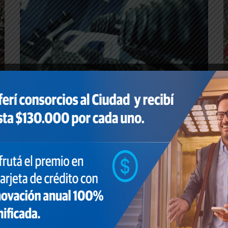
HOME
,
NOTICIAS
Protocolo
Complementario para
Espacios Comunes
Por medio de la Disposición DI-2020-4725-
GCABA-DGDYPC, se aprobó el Protocolo
complementario al PROTOCOLO DE
RECOMENDACIONES PARA LA UTILIZACIÓN DE
LOS ESPACIOS COMUNES DE LA PROPIEDAD
HORIZONTAL, el cual habilita el uso de piletas y