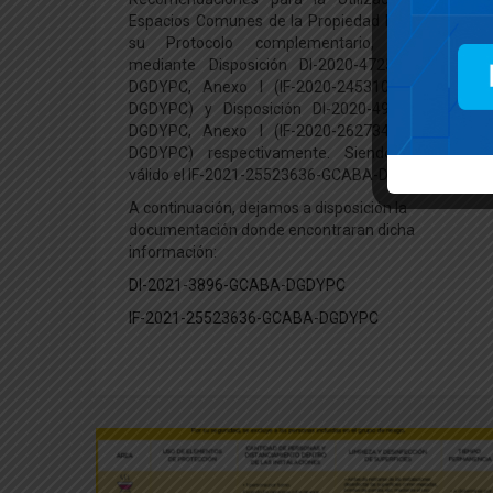
Espacios Comunes de la Propiedad Horizontal y
su Protocolo complementario, aprobados
mediante Disposición DI-2020-4725- GCABA-
DGDYPC, Anexo I (IF-2020-24531024-GCABA-
DGDYPC) y Disposición DI-2020-4925-GCABA-
DGDYPC, Anexo I (IF-2020-26273458-GCABA-
DGDYPC) respectivamente. Siendo el único
válido el IF-2021-25523636-GCABA-DGDYPC.
A continuación, dejamos a disposición la
documentación donde encontraran dicha
información:
DI-2021-3896-GCABA-DGDYPC
IF-2021-25523636-GCABA-DGDYPC