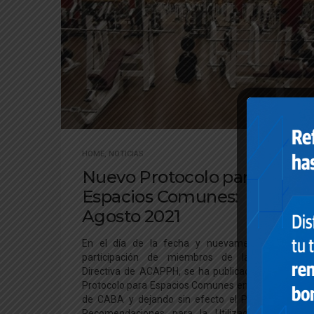
HOME
,
NOTICIAS
Nuevo Protocolo para
Espacios Comunes:
Agosto 2021
En el día de la fecha y nuevamente con la
participación de miembros de la Comisión
Directiva de ACAPPH, se ha publicado el Nuevo
Protocolo para Espacios Comunes en Consorcios
de CABA y dejando sin efecto el Protocolo de
Recomendaciones para la Utilización de los