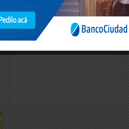
gimnasios en Consorcios.
Quienes deseen descargar la disposición pueden
hacerlo desde aquí:
DI-2020-4925-GCABA-
DGDYPC
El Protocolo Complementario, se puede
descargar desde aquí:
IF-2020-26273458-
GCABA-DGDYPC