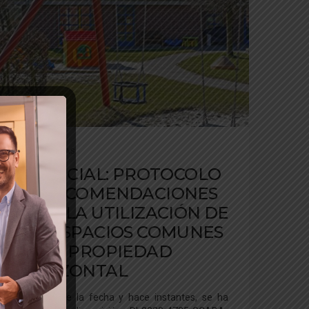
HOME
,
NOTICIAS
ES OFICIAL: PROTOCOLO
DE RECOMENDACIONES
PARA LA UTILIZACIÓN DE
LOS ESPACIOS COMUNES
DE LA PROPIEDAD
HORIZONTAL
En el día de la fecha y hace instantes, se ha