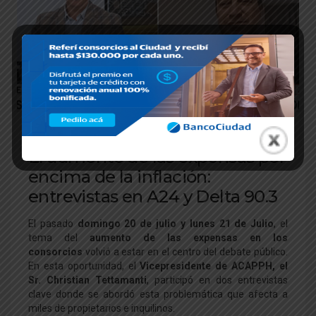
BIBLIOTECA
,
HOME
,
NOTICIAS
El aumento de las expensas por
encima de la inflación:
entrevistas en A24 y Delta 90.3
El pasado
domingo 20 de julio y lunes 21 de Julio
, el
tema del
aumento de las expensas en los
consorcios
volvió a estar en el centro del debate público.
En esta oportunidad, el
Vicepresidente de ACAPPH, el
Sr. Christian Tettamanti
, participó en dos entrevistas
clave donde se abordó esta problemática que afecta a
miles de propietarios e inquilinos.