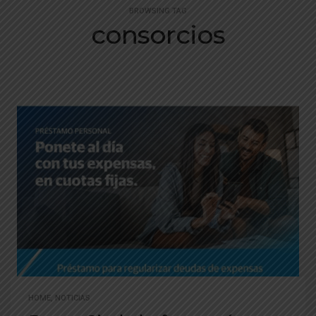
BROWSING TAG
consorcios
HOME
,
NOTICIAS