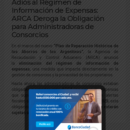
Adiós al Régimen de
Información de Expensas:
ARCA Deroga la Obligación
para Administradoras de
Consorcios
En el marco del nuevo
“Plan de Reparación Histórica de
los Ahorros de los Argentinos”
, la Agencia de
Recaudación y Control Aduanero (ARCA) anunció
la
eliminación del régimen de información de
expensas
, una medida que impacta directamente en la
gestión de consorcios y la privacidad de los propietarios.
Hasta ahora, las administradoras de consorcios estaban
obligadas a reportar ante ARCA los pagos de expensas
que superaran los
$32.000
, lo que generaba alertas
fiscales automáticas. A partir del
1° de junio de 2025
, esta
obligación queda
derogada
, y las expensas
ya no estarán
sujetas a monitoreo fiscal
.