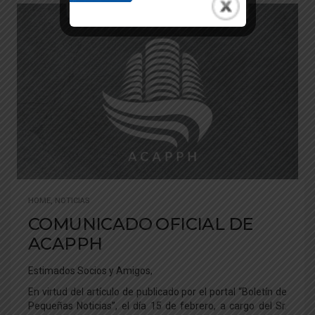
HOME
,
NOTICIAS
COMUNICADO OFICIAL DE
ACAPPH
Estimados Socios y Amigos,
En virtud del artículo de publicado por el portal “Boletín de
Pequeñas Noticias”, el día 15 de febrero, a cargo del Sr.