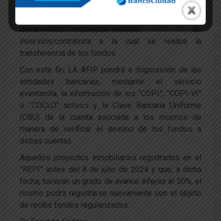
proyecto inmobiliario definido; b) Constancia de la
Clave Bancaria Uniforme (CBU) de la Cuenta del
desarrollador/constructor/
vehículo de
inversión/contratista a la cual se realice la
transferencia de los fondos.
Con este fin, LA AFIP pondrá a disposición de las
entidades bancarias, mediante el servicio
eventanilla, la información de los ”COPI”, ”COPI-VI”
o ”COCLO” activos y la Clave Bancaria Uniforme
(CBU) de la cuenta asociada a los mismos de
manera de verificar el destino de los fondos a
dichas cuentas.
Aquellos proyectos inmobiliarios registrados en el
”REPI” antes del 8 de julio de 2024 y que, a dicha
fecha, tuvieran un grado de avance inferior al 50%, el
mismo podrá registrarse nuevamente con el objeto
de recibir fondos regularizados.