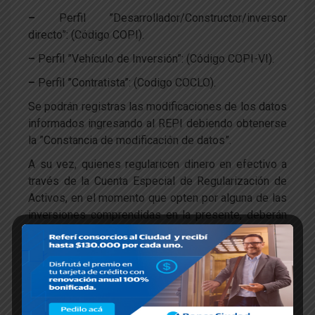
–
Perfil ”Desarrollador/Constructor/
inversor
directo”: (Código COPI).
–
Perfil ”Vehículo de Inversión”: (Código COPI-VI).
–
Perfil ”Contratista”: (Codigo COCLO).
Se podrán registras las modificaciones de los datos
informados ingresando al REPI debiendo obtenerse
la ”Constancia de modificación de datos”.
A su vez, quienes regularicen dinero en efectivo a
través de la Cuenta Especial de Regularización de
Activos, en el momento que opten por alguna de las
inversiones comprendidas en la presente, deberán
proporcionar a la entidad bancaria la siguiente
información:
a) Código de registración del proyecto inmobiliario,
tanto sea ”COPI”, ”COPI-VI” o ”COCLO”, el que
deberá estar en estado ”ACTIVO” y vinculado a un