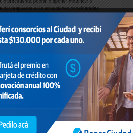
́culo precedente, podrán disponer, modificar o
de dar respuesta a las actuaciones consideradas
́nicos exclusivos a fin de brindar atención al
to virtual.
 adoptadas mediante la presente Resolución,
liadas conforme se desenvuelva la situación
cial de la Ciudad de Buenos Aires, comuníquese
 y Unidades de esta Agencia Gubernamental de
SIGUIENTE
ATP 4: Consorcios
agosto 7, 2020