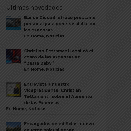
Ultimas novedades
Banco Ciudad: ofrece préstamo
personal para ponerse al día con
las expensas
En
Home
,
Noticias
Christian Tettamanti analizó el
costo de las expensas en
“Basta Baby”
En
Home
,
Noticias
Entrevista a nuestro
Vicepresidente, Christian
Tettamanti, sobre el Aumento
de las Expensas
En
Home
,
Noticias
Encargados de edificios: nuevo
acuerdo salarial desde