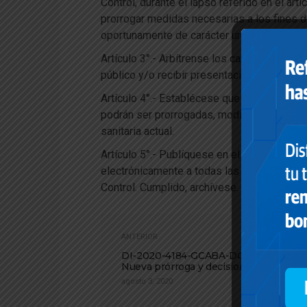
Control, durante el lapso referido en el arti
prorrogar medidas necesarias a los fines 
oportunamente de carácter urgente.
Artículo 3°.- Arbítrense los canales electro
público y/o recibir presentaciones en forma
Artículo 4°.- Establécese que las medidas
podrán ser prorrogadas, modificadas o amp
sanitaria actual.
Artículo 5°.- Publíquese en el Boletín Ofi
electrónicamente a todas las Direcciones
Control. Cumplido, archívese.
ANTERIOR
DI-2020-4184-GCABA-DGDYPC:
Nueva prórroga y decisiones
agosto 3, 2020