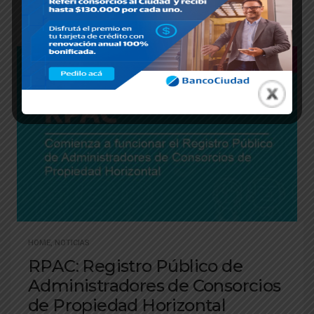
Registro Público de Administrador (RPA) de CABA.
HOME
,
NOTICIAS
RPAC: Registro Público de
Administradores de Consorcios
de Propiedad Horizontal