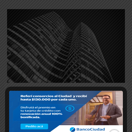
HOME
,
NOTICIAS
SUTERH: Escala salarial
Septiembre 2024
Por medio de la Federación Argentina de Trabajadores de
Edificios de Renta y Horizontal (FATERyH), la Unión