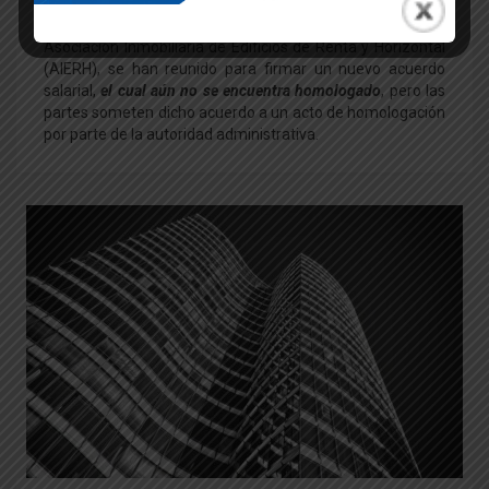
Administradores de Inmuebles (UADI), la Cámara
Argentina de la Propiedad Horizontal (CAPHAI), y la
Asociación Inmobiliaria de Edificios de Renta y Horizontal
(AIERH), se han reunido para firmar un nuevo acuerdo
salarial,
el cual aún no se encuentra homologado
, pero las
partes someten dicho acuerdo a un acto de homologación
por parte de la autoridad administrativa.