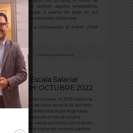
serán beneficiados con un bono, el monto del
mismo, como también algunos empleadores,
podrán computar a cuenta del pago de sus
contribuciones patronales declaradas.
Compartimos a continuación, el boletín oficial:
4382023
HOME
,
NOTICIAS
Nueva Escala Salarial
SUTERH: OCTUBRE 2022
Luego de algunos rumores, SUTERH publico la
homologacion del nuevo acuerdo de aumento
salarial. Esta planilla salarial que llega hasta
ustedes corresponde al mes de octubre
incluyendo los valores acordados con el sector
empleador en el marco del convenio paritario