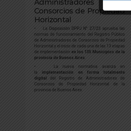
Administradores de
Consorcios de Propiedad
Horizontal
• La
Disposición DPPJ N° 27/23
aprueba las
normas de funcionamiento del Registro Público
de Administradores de Consorcios de Propiedad
Horizontal y el inicio de cada una de las 13 etapas
de implementación
en los 135 Municipios de la
provincia de Buenos Aires
.
• La nueva normativa avanza en
la
implementación en forma totalmente
digital
del Registro de Administradores de
Consorcios de Propiedad Horizontal de la
provincia de Buenos Aires.