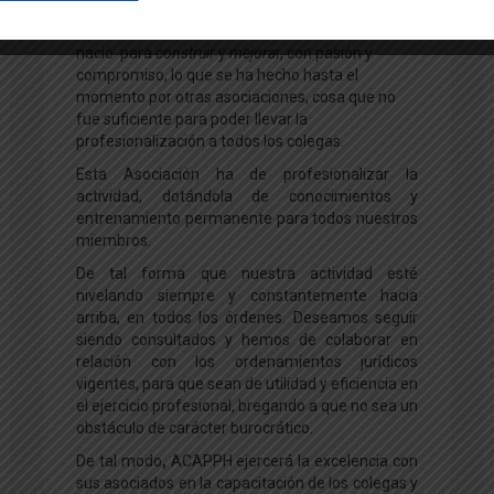
Recordamos que ACAPPH
nació para
construir
y
mejora
r, con pasión y
compromiso, lo que se ha hecho hasta el
momento por otras asociaciones, cosa que no
fue suficiente para poder llevar la
profesionalización a todos los colegas.
Esta Asociación ha de profesionalizar la
actividad, dotándola de conocimientos y
entrenamiento permanente para todos nuestros
miembros.
De tal forma que nuestra actividad esté
nivelando siempre y constantemente hacia
arriba, en todos los órdenes. Deseamos seguir
siendo consultados y hemos de colaborar en
relación con los ordenamientos jurídicos
vigentes, para que sean de utilidad y eficiencia en
el ejercicio profesional, bregando a que no sea un
obstáculo de carácter burocrático.
De tal modo
,
ACAPPH ejercerá la excelencia con
sus asociados en la capacitación de los colegas y