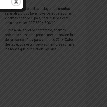
2022.
Las presentes planillas incluyen los montos
salariales, plus y beneficios de las categorías
vigentes en todo el país, para quienes esten
incluidos en los CCT 589 y 590/10.
El presente acuerdo contempla, además,
próximos aumentos para el mes de noviembre,
del presente año, y para enero de 2023. Cabe
destacar, que este nuevo aumento, se suma a
los bonos que aun siguen vigentes.