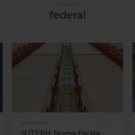
BROWSING TAG
federal
HOME
,
NOTICIAS
SUTERH: Nueva Escala