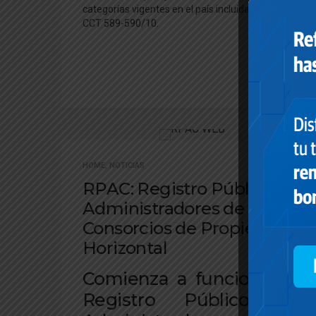
categorías vigentes en el país incluidas en los
CCT 589-590/10.
HOME
,
NOTICIAS
RPAC: Registro Público de
Administradores de
Consorcios de Propiedad
Horizontal
Comienza a funcionar el
Registro Público de