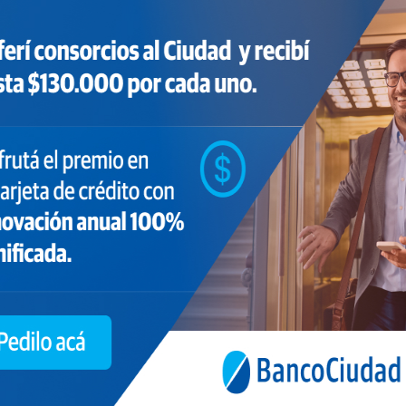
Programa de Beneficios a partir de octubre. Esta
alianza tiene como objetivo primordial acercarse
aún más a los clientes y ofrecer una propuesta
de valor diferencial que atienda a las
necesidades específicas de administraciones,
consorcios y consorcistas.
BIBLIOTECA
,
HOME
,
NOTICIAS
ACAPPH CUMPLE AÑOS
La Asociación Civil Administradores
Profesionales de la Propiedad Horizontal
(
ACAPPH
), cumple su 4º aniversario y por tal
motivo, saluda a todos los socios activos y socios
adherentes profesionales que integran a esta
asociación como también a todos los
Administradores de Consorcios y profesionales
relacionados a la Propiedad Horizontal.