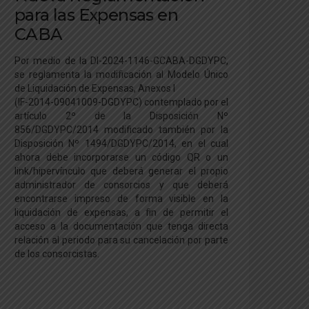
para las Expensas en
CABA
Por medio de la DI-2024-1146-GCABA-DGDYPC,
se reglamenta la modificación al Modelo Único
de Liquidación de Expensas, Anexos I
(IF-2014-09041009-DGDYPC) contemplado por el
artículo 2º de la Disposición Nº
856/DGDYPC/2014 modificado también por la
Disposición Nº 1494/DGDYPC/2014, en el cual
ahora debe incorporarse un código QR o un
link/hipervínculo que deberá generar el propio
administrador de consorcios y que deberá
encontrarse impreso de forma visible en la
liquidación de expensas, a fin de permitir el
acceso a la documentación que tenga directa
relación al periodo para su cancelación por parte
de los consorcistas.