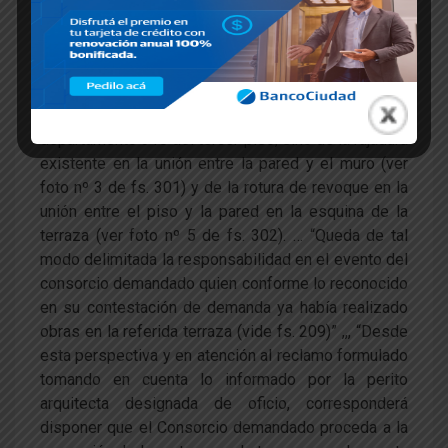
peritación técnica, el Sr. Magistrado de la instancia
de grado concluyó de modo terminante que “… surge
con claridad que las humedades padecidas por el
departamento 210 ubicado en el piso segundo del
edificio no provienen del cerramiento ubicado en el
departamento 310 del tercer piso, sino de la rajadura
existente en la unión entre la pared y el muro (ver
foto nº 3 de fs. 301) y de la rotura de revoque en la
unión entre el piso y la pared en la esquina de la
terraza (ver foto nº 5 de fs. 302). … “Queda de tal
modo delimitada la responsabilidad en el evento del
consorcio demandado quien conforme lo reconocido
en su contestación de demanda ya había realizado
obras en la referida terraza (vide fs. 209)” ,,, “Desde
esta perspectiva y en atención al reclamo formulado
tomando en cuenta lo informado por la perito
arquitecta designada de oficio, corresponderá
disponer que el Consorcio demandado proceda a la