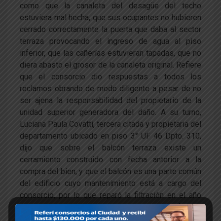
como que la canaleta del desagüe del techo
estuviera mal hecha, que sus ocupantes no hubieren
cerrado correctamente la puerta que daba al sector
terraza provocando el ingreso de agua al piso
inferior, que las cañerías estuvieran tapadas, que no
diera abasto el grosor de la canaleta original. Refiere
que el consorcio dio respuestas a todos los
reclamos obrando de modo diligente a pesar de no
ser ajena la responsabilidad del propietario de la
unidad superior generadora del daño. A su turno,
Luciana Paula Covatti, tercera citada y propietaria del
departamento ubicado en piso 3° UF 46 Dpto. 310,
dijo que sobre el balcón terraza existe un
cerramiento construido con fecha anterior a la
compra del bien, y que el balcón es una parte común
del edificio cuyo mantenimiento está a cargo del
consorcio, por lo que reparó la filtración en el año
2010 e impermeabilizó la terraza según factura
3/12. En la sentencia y luego de haber analizado la