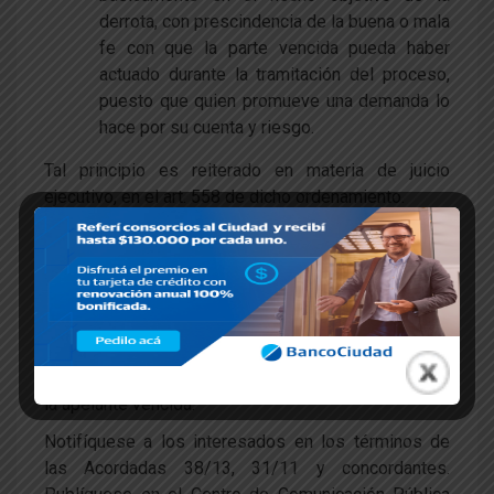
derrota, con prescindencia de la buena o mala
fe con que la parte vencida pueda haber
actuado durante la tramitación del proceso,
puesto que quien promueve una demanda lo
hace por su cuenta y riesgo.
Tal principio es reiterado en materia de juicio
ejecutivo, en el art. 558 de dicho ordenamiento.
En virtud de ello y teniendo en cuenta que la
ejecutada opuso defensas contra el progreso de la
ejecución y fue vencida, la decisión de imponerle las
costas del proceso resultó ajustada a derecho.
Por tales consideraciones, SE RESUELVE: Confirmar
la resolución de fs. 187/188, con costas de alzada a
la apelante vencida.
Notifíquese a los interesados en los términos de
las Acordadas 38/13, 31/11 y concordantes.