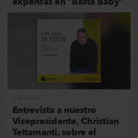
expensas en “Basta Baby”
HOME
,
NOTICIAS
Entrevista a nuestro
Vicepresidente, Christian
Tettamanti, sobre el